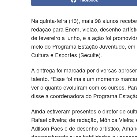
Na quinta-feira (13), mais 98 alunos receb
redação para Enem, violão, desenho artísti
de fevereiro a junho, e a ação foi promovi
meio do Programa Estação Juventude, em p
Cultura e Esportes (Seculte).
A entrega foi marcada por diversas apres
talento. “Esse foi mais um momento marcant
ver o quanto evoluíram com os cursos. Para
disse a coordenadora do Programa Estação
Ainda estiveram presentes o diretor de cult
Rafael oliveira; de redação, Mônica Vieira;
Adilson Paes e de desenho artístico, Aman
desenvolvendo suas habilidades e vencendo