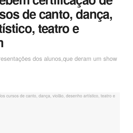
sos de canto, dança,
ístico, teatro e
m
presentações dos alunos,que deram um show