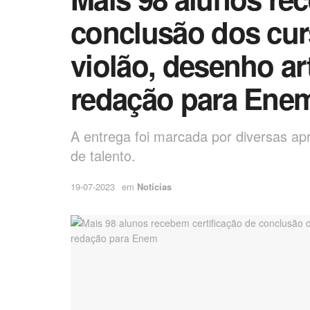
conclusão dos cur
violão, desenho art
redação para Ene
A entrega foi marcada por diversas a
de talento.
19-07-2023
em
Notícias