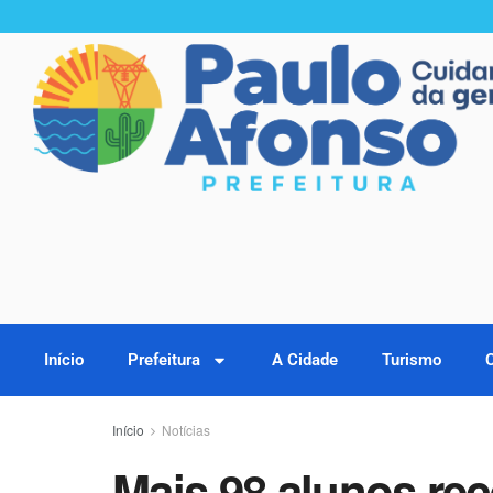
Início
Prefeitura
A Cidade
Turismo
Início
Notícias
Mais 98 alunos rec