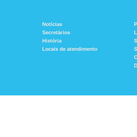
Notícias
P
Secretários
História
S
Locais de atendimento
S
C
D