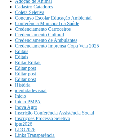
Adoção de Animal
Cadastro Catadores
Coleta Seletiva
Concurso Escolar Educação Ambiental
Conferência Municipal da Saúde
Credenciamento Carroceiros
Credenciamento Cultural
Credenciamento de Ambulantes
Credenciamento Imprensa Copa Vela 2025
Editais
Editais
Editar Editais
Editar post
Editar post
Editar post
História
identidadevisual
Início
Início PMPA
Inova Agro
Inscrição Conferência Assistência Social
Inscrições Processo Seletivo
iptu2026
LDO2026
Links Transparência