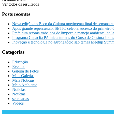
Ver todos os resultados
Posts recentes
Nova edição do Beco da Cultura movimenta final de semana co
Após grande repercussão, SETIC celebra sucesso do primeiro
Prefeitura retoma trabalhos de limpeza e manejo ambiental na l
Programa Capacita PA inicia turmas do Curso de Costura Indu
Inovação e tecnologia no agronegócio são temas Meetup Summ
Categorias
Educação
Eventos
Galeria de Fotos
Mais Galerias
Mais Notícias
Meio Ambiente
Notícias
Notícias
secretarias
Vídeos