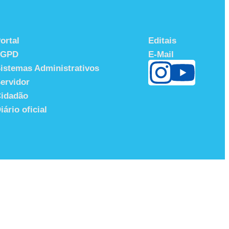
ortal
Editais
LGPD
E-Mail
istemas Administrativos
ervidor
idadão
iário oficial