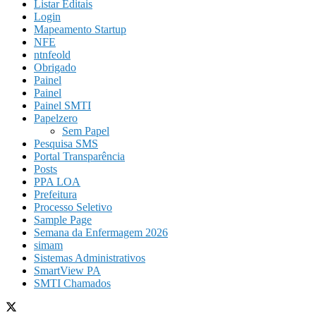
Listar Editais
Login
Mapeamento Startup
NFE
ntnfeold
Obrigado
Painel
Painel
Painel SMTI
Papelzero
Sem Papel
Pesquisa SMS
Portal Transparência
Posts
PPA LOA
Prefeitura
Processo Seletivo
Sample Page
Semana da Enfermagem 2026
simam
Sistemas Administrativos
SmartView PA
SMTI Chamados