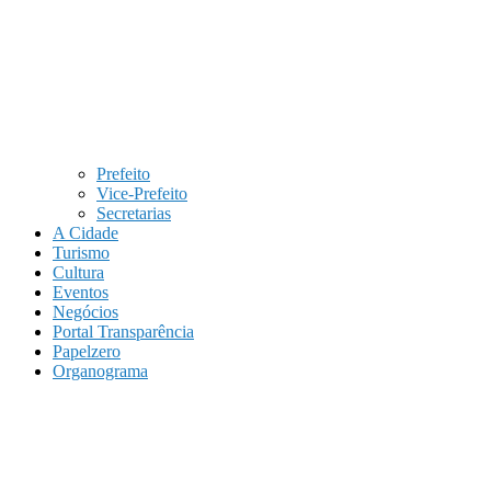
Prefeito
Vice-Prefeito
Secretarias
A Cidade
Turismo
Cultura
Eventos
Negócios
Portal Transparência
Papelzero
Organograma