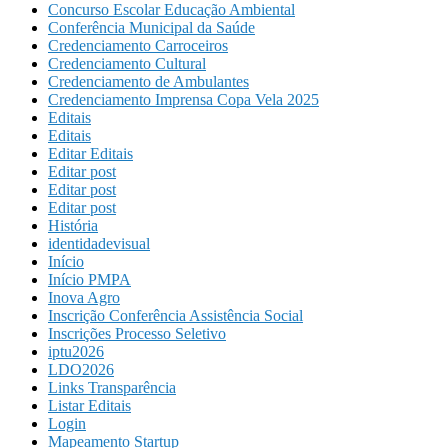
Concurso Escolar Educação Ambiental
Conferência Municipal da Saúde
Credenciamento Carroceiros
Credenciamento Cultural
Credenciamento de Ambulantes
Credenciamento Imprensa Copa Vela 2025
Editais
Editais
Editar Editais
Editar post
Editar post
Editar post
História
identidadevisual
Início
Início PMPA
Inova Agro
Inscrição Conferência Assistência Social
Inscrições Processo Seletivo
iptu2026
LDO2026
Links Transparência
Listar Editais
Login
Mapeamento Startup