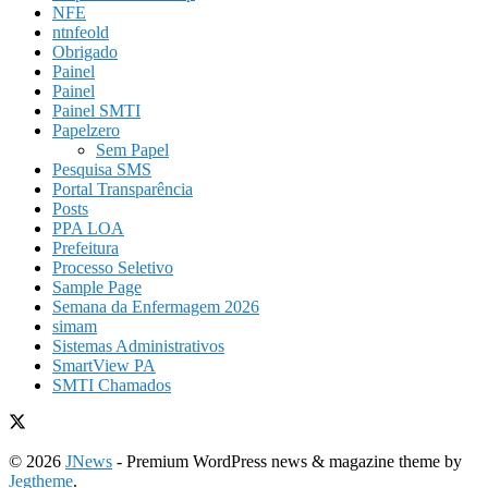
NFE
ntnfeold
Obrigado
Painel
Painel
Painel SMTI
Papelzero
Sem Papel
Pesquisa SMS
Portal Transparência
Posts
PPA LOA
Prefeitura
Processo Seletivo
Sample Page
Semana da Enfermagem 2026
simam
Sistemas Administrativos
SmartView PA
SMTI Chamados
© 2026
JNews
- Premium WordPress news & magazine theme by
Jegtheme
.