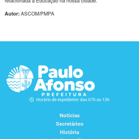
relacionada à Educação na nossa cidade.
Autor:
ASCOM/PMPA
Horário de expediente: das 07h as 13h
Notícias
Secretários
História