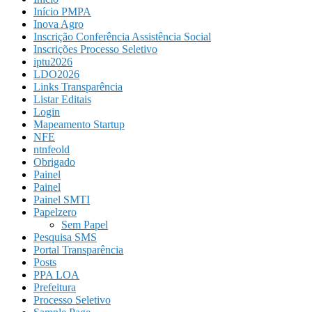
Início PMPA
Inova Agro
Inscrição Conferência Assistência Social
Inscrições Processo Seletivo
iptu2026
LDO2026
Links Transparência
Listar Editais
Login
Mapeamento Startup
NFE
ntnfeold
Obrigado
Painel
Painel
Painel SMTI
Papelzero
Sem Papel
Pesquisa SMS
Portal Transparência
Posts
PPA LOA
Prefeitura
Processo Seletivo