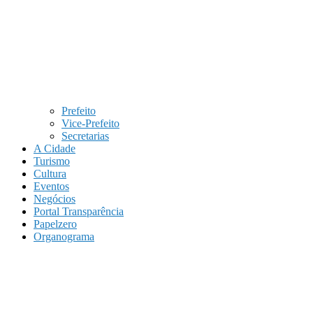
Prefeito
Vice-Prefeito
Secretarias
A Cidade
Turismo
Cultura
Eventos
Negócios
Portal Transparência
Papelzero
Organograma