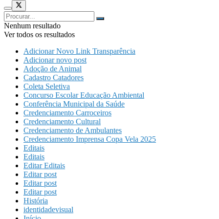
Nenhum resultado
Ver todos os resultados
Adicionar Novo Link Transparência
Adicionar novo post
Adoção de Animal
Cadastro Catadores
Coleta Seletiva
Concurso Escolar Educação Ambiental
Conferência Municipal da Saúde
Credenciamento Carroceiros
Credenciamento Cultural
Credenciamento de Ambulantes
Credenciamento Imprensa Copa Vela 2025
Editais
Editais
Editar Editais
Editar post
Editar post
Editar post
História
identidadevisual
Início