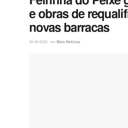
e obras de requali
novas barracas
30-06-2023
em
Mais Notícias