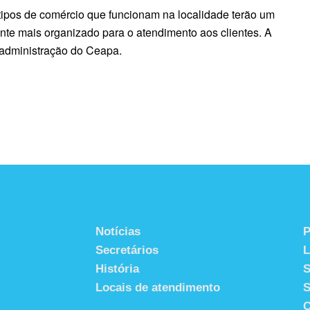
tipos de comércio que funcionam na localidade terão um
te mais organizado para o atendimento aos clientes. A
a administração do Ceapa.
Notícias
P
Secretários
História
S
Locais de atendimento
S
C