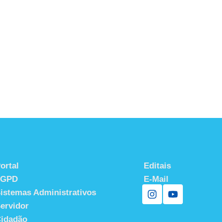
ortal
Editais
LGPD
E-Mail
istemas Administrativos
ervidor
idadão