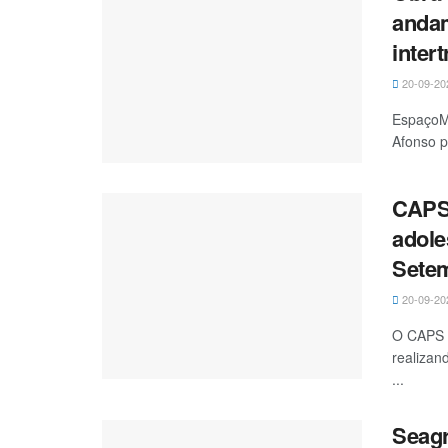
andam
inter
20-09-20
EspaçoMa
Afonso p
CAPS
adole
Sete
20-09-20
O CAPS 
realizan
...
Seagr