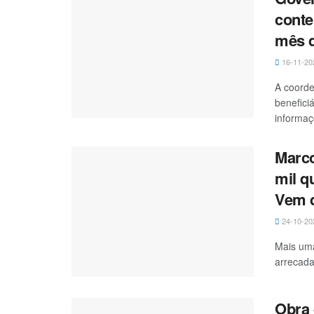
conte
mês 
16-11-20
A coorde
benefici
informaç
Marco
mil q
Vem 
24-10-20
Mais uma
arrecada
Obra 