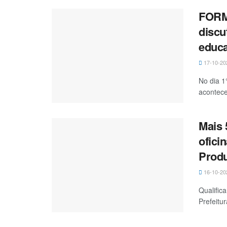
FORM
discut
educa
17-10-20
No dia 1
acontece
Mais 
ofici
Produ
16-10-20
Qualific
Prefeitu