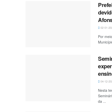
Prefe
devid
Afon
02-01-20
Por meio
Município
Semin
exper
ensin
04-12-20
Nesta te
Seminári
da ...