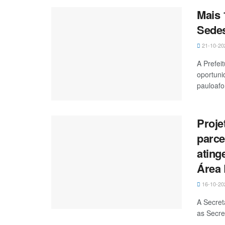
Mais 
Sedes
21-10-20
A Prefei
oportuni
pauloafon
Proje
parce
ating
Área 
16-10-20
A Secret
as Secre