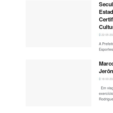
Secul
Estad
Certi
Cultu
22-05-20
A Prefei
Esportes
Marco
Jerôn
18-03-20
Em viage
exercíci
Rodrigue