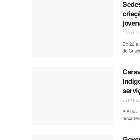
Sedes
criaç
joven
23-11-20
De 22 a 
de Criaç
Carav
indíg
servi
21-11-20
A Aldeia
terça-fei
Gover