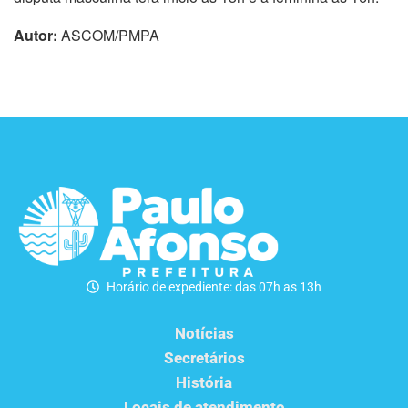
Autor:
ASCOM/PMPA
Horário de expediente: das 07h as 13h
Notícias
Secretários
História
Locais de atendimento