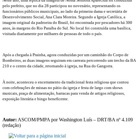
Neste ano, uma réplica da imagem de Nossa Senhora Aparecida foi conduzida
pelo prefeito, que no dia 28 participou no novenário, representando os
funcionários públicos municipais, ao lado da primeira dama e secretária de
Desenvolvimento Social, Ana Clara Moreira. Segundo a Igreja Católica, a
imagem original da padroeira do Brasil, foi encontrada por pescadores há 300
anos, às margens do Rio Paraíba do Sul. No local foi construída uma basílica,
visitada diariamente por milhares de pessoas de todo o país.
Após a chegada à Prainha, agora conduzidas por um caminhão do Corpo de
Bombeiros, as duas imagens seguiram em carreata percorrendo um trecho da BA
210 e o centro da cidade, retornando à igreja, na Rua do Gangorra.
À noite, aconteceu o encerramento da tradicional festa religiosa que contou
com celebrações de missas no pátio da igreja e festa de largo com shows
musicais, praça de alimentação, barracas para venda de artigos religiosos,
exposição literária e bingo beneficente.
Autor:
ASCOM/PMPA por Washington Luís – DRT/BA nº 4.109
(redação)