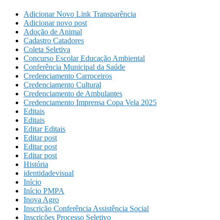
Adicionar Novo Link Transparência
Adicionar novo post
Adoção de Animal
Cadastro Catadores
Coleta Seletiva
Concurso Escolar Educação Ambiental
Conferência Municipal da Saúde
Credenciamento Carroceiros
Credenciamento Cultural
Credenciamento de Ambulantes
Credenciamento Imprensa Copa Vela 2025
Editais
Editais
Editar Editais
Editar post
Editar post
Editar post
História
identidadevisual
Início
Início PMPA
Inova Agro
Inscrição Conferência Assistência Social
Inscrições Processo Seletivo