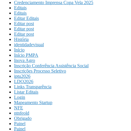
Credenciamento Imprensa Copa Vela 2025
Editais
Editais
Editar Editais
Editar post
Editar post
Editar post
História
identidadevisual
Início
Início PMPA
Inova Agro
Inscrição Conferência Assistência Social
Inscrições Processo Seletivo
iptu2026
LDO2026
Links Transparência
Listar Editais
Login
Mapeamento Startup
NFE
ntnfeold
Obrigado
Painel
Painel