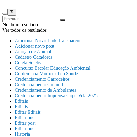
Nenhum resultado
Ver todos os resultados
Adicionar Novo Link Transparência
Adicionar novo post
Adoção de Animal
Cadastro Catadores
Coleta Seletiva
Concurso Escolar Educação Ambiental
Conferência Municipal da Saúde
Credenciamento Carroceiros
Credenciamento Cultural
Credenciamento de Ambulantes
Credenciamento Imprensa Copa Vela 2025
Editais
Editais
Editar Editais
Editar post
Editar post
Editar post
História