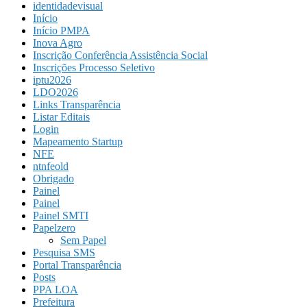
identidadevisual
Início
Início PMPA
Inova Agro
Inscrição Conferência Assistência Social
Inscrições Processo Seletivo
iptu2026
LDO2026
Links Transparência
Listar Editais
Login
Mapeamento Startup
NFE
ntnfeold
Obrigado
Painel
Painel
Painel SMTI
Papelzero
Sem Papel
Pesquisa SMS
Portal Transparência
Posts
PPA LOA
Prefeitura