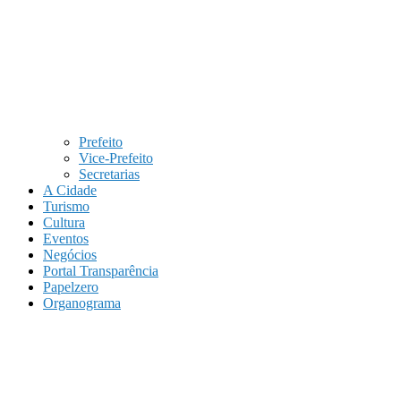
Prefeito
Vice-Prefeito
Secretarias
A Cidade
Turismo
Cultura
Eventos
Negócios
Portal Transparência
Papelzero
Organograma