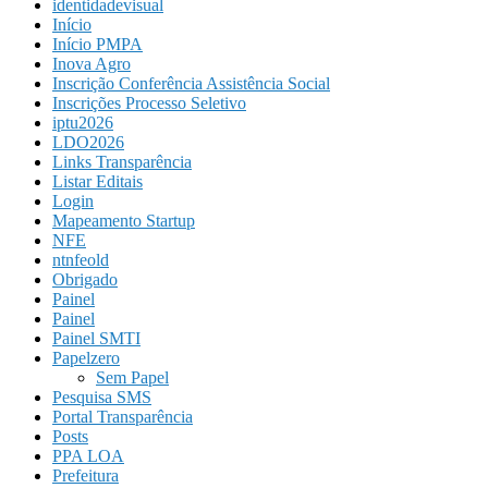
identidadevisual
Início
Início PMPA
Inova Agro
Inscrição Conferência Assistência Social
Inscrições Processo Seletivo
iptu2026
LDO2026
Links Transparência
Listar Editais
Login
Mapeamento Startup
NFE
ntnfeold
Obrigado
Painel
Painel
Painel SMTI
Papelzero
Sem Papel
Pesquisa SMS
Portal Transparência
Posts
PPA LOA
Prefeitura