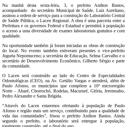
Na manhã desta sexta-feira, 3, o prefeito Anilton Bastos,
acompanhado do secretário Municipal de Saúde, Luiz Aureliano,
assinou a ordem de serviço para a construção do Laboratório Central
de Saúde Pública, o Lacen Regional. A obra é uma parceria entre a
Prefeitura e os governos Federal e Estadual e permitirá à população
o acesso a uma diversidade de exames laboratoriais gratuitos e com
qualidade.
Na oportunidade também já foram iniciadas as obras de construção
do local. No evento também estiveram presentes o vice-prefeito
Jugurta Nepomuceno; a secretária de Educação, Selma Carvalho e o
secretário de Desenvolvimento Econômico, Gilberto Sérgio e parte
da comunidade.
O Lacen será construído ao lado do Centro de Especialidades
Odontológicas (CEO), na Av. Getúlio Vargas e atenderá, além de
Paulo Afonso, os municípios que compõem a 10ª microrregião
Norte – Abaré, Chorrochó, Rodelas, Macururé, Glória, Jeremoabo,
Pedro Alexandre e Santa Brígida.
“Através do Lacen estaremos ofertando à população de Paulo
Afonso e região mais um serviço, contribuindo para a qualidade de
vida das comunidades”, frisou o prefeito Anilton Bastos. Ainda
segundo o prefeito, o laboratório será entregue à população,
totalmente construído, até o final do ano.