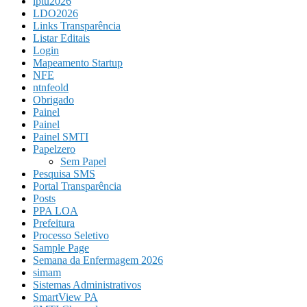
iptu2026
LDO2026
Links Transparência
Listar Editais
Login
Mapeamento Startup
NFE
ntnfeold
Obrigado
Painel
Painel
Painel SMTI
Papelzero
Sem Papel
Pesquisa SMS
Portal Transparência
Posts
PPA LOA
Prefeitura
Processo Seletivo
Sample Page
Semana da Enfermagem 2026
simam
Sistemas Administrativos
SmartView PA