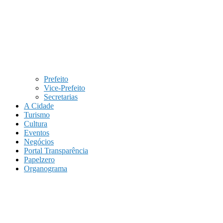
Prefeito
Vice-Prefeito
Secretarias
A Cidade
Turismo
Cultura
Eventos
Negócios
Portal Transparência
Papelzero
Organograma