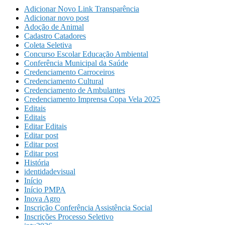
Adicionar Novo Link Transparência
Adicionar novo post
Adoção de Animal
Cadastro Catadores
Coleta Seletiva
Concurso Escolar Educação Ambiental
Conferência Municipal da Saúde
Credenciamento Carroceiros
Credenciamento Cultural
Credenciamento de Ambulantes
Credenciamento Imprensa Copa Vela 2025
Editais
Editais
Editar Editais
Editar post
Editar post
Editar post
História
identidadevisual
Início
Início PMPA
Inova Agro
Inscrição Conferência Assistência Social
Inscrições Processo Seletivo