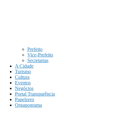
Prefeito
Vice-Prefeito
Secretarias
A Cidade
Turismo
Cultura
Eventos
Negócios
Portal Transparência
Papelzero
Organograma