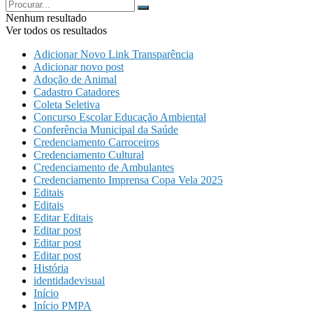
Nenhum resultado
Ver todos os resultados
Adicionar Novo Link Transparência
Adicionar novo post
Adoção de Animal
Cadastro Catadores
Coleta Seletiva
Concurso Escolar Educação Ambiental
Conferência Municipal da Saúde
Credenciamento Carroceiros
Credenciamento Cultural
Credenciamento de Ambulantes
Credenciamento Imprensa Copa Vela 2025
Editais
Editais
Editar Editais
Editar post
Editar post
Editar post
História
identidadevisual
Início
Início PMPA