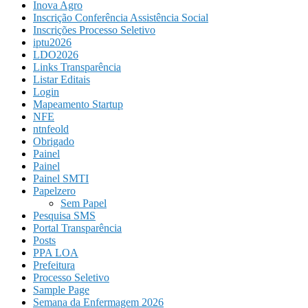
Inova Agro
Inscrição Conferência Assistência Social
Inscrições Processo Seletivo
iptu2026
LDO2026
Links Transparência
Listar Editais
Login
Mapeamento Startup
NFE
ntnfeold
Obrigado
Painel
Painel
Painel SMTI
Papelzero
Sem Papel
Pesquisa SMS
Portal Transparência
Posts
PPA LOA
Prefeitura
Processo Seletivo
Sample Page
Semana da Enfermagem 2026