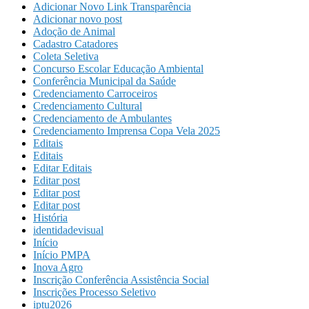
Adicionar Novo Link Transparência
Adicionar novo post
Adoção de Animal
Cadastro Catadores
Coleta Seletiva
Concurso Escolar Educação Ambiental
Conferência Municipal da Saúde
Credenciamento Carroceiros
Credenciamento Cultural
Credenciamento de Ambulantes
Credenciamento Imprensa Copa Vela 2025
Editais
Editais
Editar Editais
Editar post
Editar post
Editar post
História
identidadevisual
Início
Início PMPA
Inova Agro
Inscrição Conferência Assistência Social
Inscrições Processo Seletivo
iptu2026