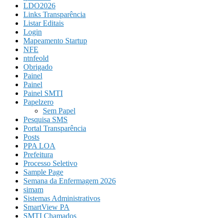
LDO2026
Links Transparência
Listar Editais
Login
Mapeamento Startup
NFE
ntnfeold
Obrigado
Painel
Painel
Painel SMTI
Papelzero
Sem Papel
Pesquisa SMS
Portal Transparência
Posts
PPA LOA
Prefeitura
Processo Seletivo
Sample Page
Semana da Enfermagem 2026
simam
Sistemas Administrativos
SmartView PA
SMTI Chamados