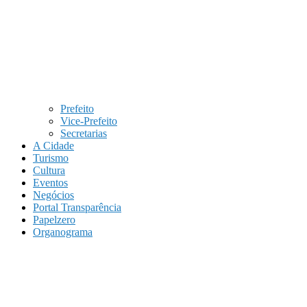
Prefeito
Vice-Prefeito
Secretarias
A Cidade
Turismo
Cultura
Eventos
Negócios
Portal Transparência
Papelzero
Organograma