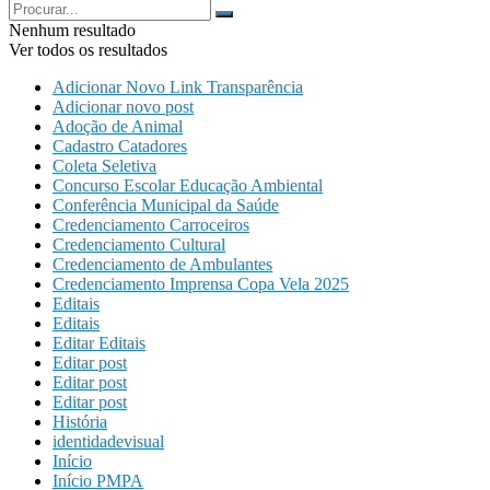
Nenhum resultado
Ver todos os resultados
Adicionar Novo Link Transparência
Adicionar novo post
Adoção de Animal
Cadastro Catadores
Coleta Seletiva
Concurso Escolar Educação Ambiental
Conferência Municipal da Saúde
Credenciamento Carroceiros
Credenciamento Cultural
Credenciamento de Ambulantes
Credenciamento Imprensa Copa Vela 2025
Editais
Editais
Editar Editais
Editar post
Editar post
Editar post
História
identidadevisual
Início
Início PMPA