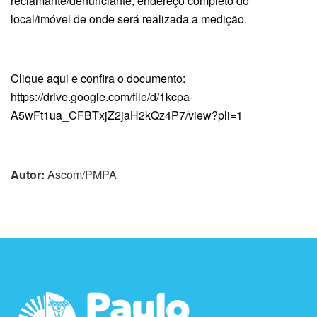
reclamante/denunciante; endereço completo do
local/imóvel de onde será realizada a medição.
Clique aqui e confira o documento:
https://drive.google.com/file/d/1kcpa-
A5wFt1ua_CFBTxjZ2jaH2kQz4P7/view?pli=1
Autor:
Ascom/PMPA