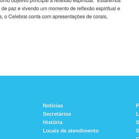
omo objetivo principal a reflexão espiritual. “Estaremos
de paz e vivendo um momento de reflexão espiritual e
s, o Celebrai conta com apresentações de corais,
Notícias
P
Secretários
História
S
Locais de atendimento
S