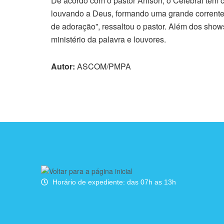
De acordo com o pastor Arilson, o Celebrai tem c
louvando a Deus, formando uma grande corrente 
de adoração”, ressaltou o pastor. Além dos show
ministério da palavra e louvores.
Autor:
ASCOM/PMPA
Horário de expediente: das 07h as 13h