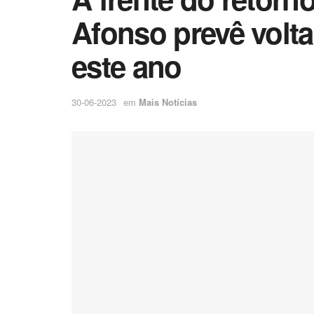
Afonso prevê volt
este ano
30-06-2023
em
Mais Notícias