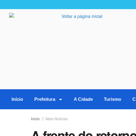
Início
Prefeitura
A Cidade
Turismo
C
Início
Mais Notícias
A frente do retorn