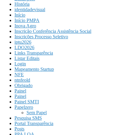
História
identidadevisual
Início
Início PMPA
Inova Agro
Inscrição Conferência Assistência Social
Inscrições Processo Seletivo
iptu2026
LDO2026
Links Transparência
Listar Editais
Login
Mapeamento Startup
NFE
ntnfeold
Obrigado
Painel
Painel
Painel SMTI
Papelzero
Sem Papel
Pesquisa SMS
Portal Transparência
Posts
PPA LOA